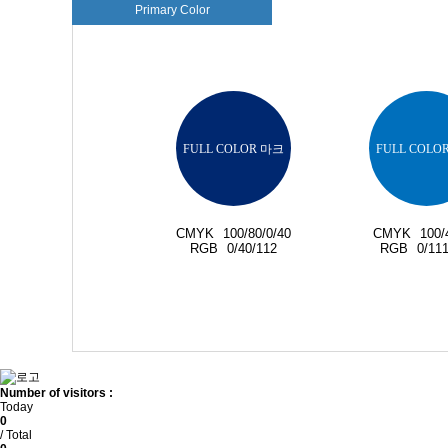
Primary Color
FULL COLOR 마크
FULL COLO
CMYK
100/80/0/40
CMYK
100/
RGB
0/40/112
RGB
0/111
Number of visitors :
Today
0
/ Total