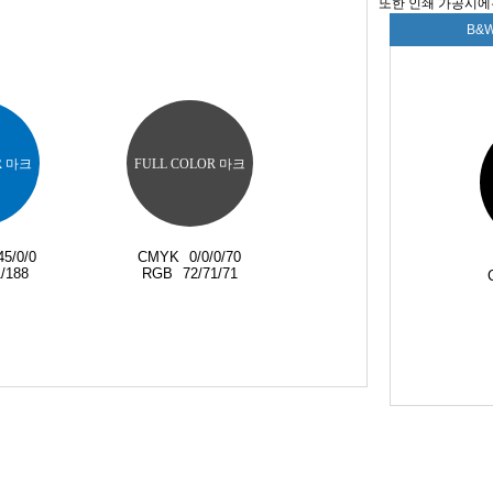
또한 인쇄 가공시에
B&W
R 마크
FULL COLOR 마크
45/0/0
CMYK
0/0/0/70
/188
RGB
72/71/71