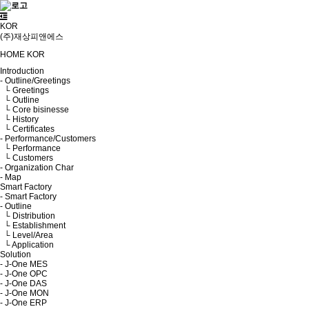
KOR
(주)재상피앤에스
HOME
KOR
Introduction
- Outline/Greetings
└ Greetings
└ Outline
└ Core bisinesse
└ History
└ Certificates
- Performance/Customers
└ Performance
└ Customers
- Organization Char
- Map
Smart Factory
- Smart Factory
- Outline
└ Distribution
└ Establishment
└ Level/Area
└ Application
Solution
- J-One MES
- J-One OPC
- J-One DAS
- J-One MON
- J-One ERP