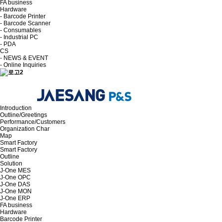
FA business
Hardware
- Barcode Printer
- Barcode Scanner
- Consumables
- Industrial PC
- PDA
CS
- NEWS & EVENT
- Online Inquiries
Introduction
Outline/Greetings
Performance/Customers
Organization Char
Map
Smart Factory
Smart Factory
Outline
Solution
J-One MES
J-One OPC
J-One DAS
J-One MON
J-One ERP
FA business
Hardware
Barcode Printer